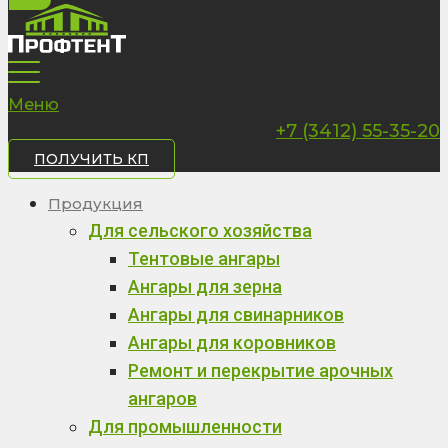
Меню
+7 (3412) 55-35-20
ПОЛУЧИТЬ КП
Продукция
Для сельского хозяйства
Тентовые ангары
Ангары для зерна
Ангары для свинарников
Ангары для коровников
Ремонт и перекрытие арочных
ангаров
Для промышленности